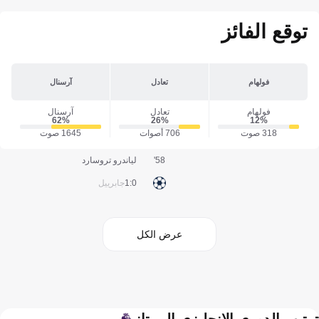
توقع الفائز
فولهام
تعادل
آرسنال
فولهام
تعادل
آرسنال
62‎%‎
26‎%‎
12‎%‎
318 صوت
706 أصوات
1645 صوت
58'
لياندرو تروسارد
0:1
جابرييل
عرض الكل