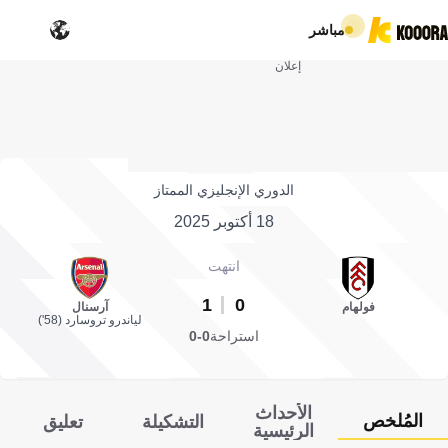
مباشر
إعلان
الدوري الإنجليزي الممتاز
18 أكتوبر 2025
انتهت
1
0
فولهام
آرسنال
لياندرو تروسارد (58')
استراحة
0-0
الأحداث
المُلخص
التشكيلة
تعليق
الرئيسية