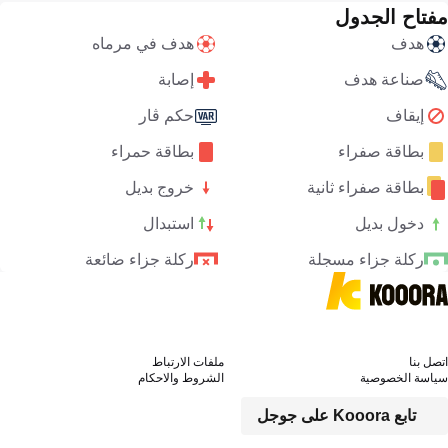
مفتاح الجدول
هدف
هدف في مرماه
صناعة هدف
إصابة
إيقاف
حكم ڤار
بطاقة صفراء
بطاقة حمراء
بطاقة صفراء ثانية
خروج بديل
دخول بديل
استبدال
ركلة جزاء مسجلة
ركلة جزاء ضائعة
اتصل بنا
ملفات الارتباط
سياسة الخصوصية
الشروط والاحكام
تابع Kooora على جوجل