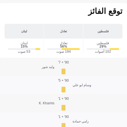
توقع الفائز
فلسطين
تعادل
لبنان
فلسطين
تعادل
لبنان
15‎%‎
56‎%‎
29‎%‎
102 أصوات
194 صوت
53 صوت
90' + 7'
وليد شور
90' + 5'
وسام ابو علي
90' + 1'
K. Khamis
90' + 1'
رامي حمادة