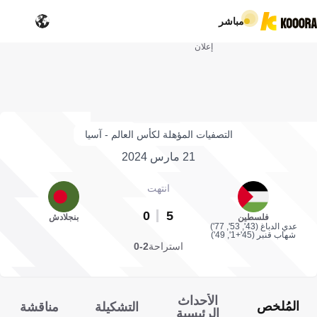
مباشر
إعلان
التصفيات المؤهلة لكأس العالم - آسيا
21 مارس 2024
انتهت
0
5
فلسطين
بنجلادش
عدي الدباغ (43', 53', 77')
شهاب قنبر (45'+1', 49')
استراحة
2-0
الأحداث
المُلخص
التشكيلة
مناقشة
الرئيسية