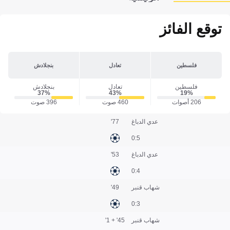
توقع الفائز
فلسطين
تعادل
بنجلادش
فلسطين
تعادل
بنجلادش
37‎%‎
43‎%‎
19‎%‎
206 أصوات
460 صوت
396 صوت
عدي الدباغ
77'
5:0
عدي الدباغ
53'
4:0
شهاب قنبر
49'
3:0
شهاب قنبر
45' + 1'