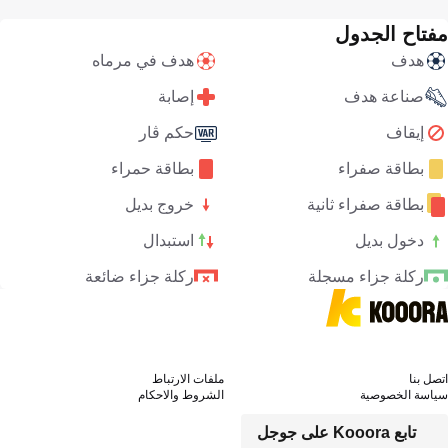
مفتاح الجدول
هدف
هدف في مرماه
صناعة هدف
إصابة
إيقاف
حكم ڤار
بطاقة صفراء
بطاقة حمراء
بطاقة صفراء ثانية
خروج بديل
دخول بديل
استبدال
ركلة جزاء مسجلة
ركلة جزاء ضائعة
اتصل بنا
ملفات الارتباط
سياسة الخصوصية
الشروط والاحكام
تابع Kooora على جوجل