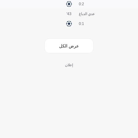
2:0
عدي الدباغ
43'
1:0
عرض الكل
إعلان