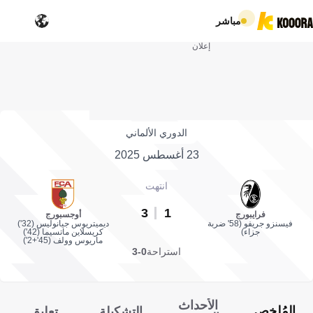
مباشر
إعلان
الدوري الألماني
23 أغسطس 2025
انتهت
3
1
فرايبورج
أوجسبورج
فيسنزو جريفو (58' ضربة
ديميتريوس جيانوليس (32')
جزاء)
كريسلاين ماتسيما (42')
ماريوس وولف (45'+2')
استراحة
0-3
الأحداث
المُلخص
التشكيلة
تعليق