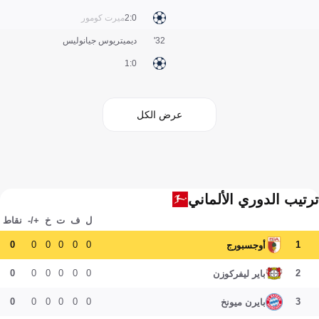
0:2
ميرت كومور
32'
ديميتريوس جيانوليس
0:1
عرض الكل
ترتيب الدوري الألماني
ل
ف
ت
خ
+/-
نقاط
0
0
0
0
0
0
1
أوجسبورج
0
0
0
0
0
0
2
باير ليفركوزن
0
0
0
0
0
0
3
بايرن ميونخ