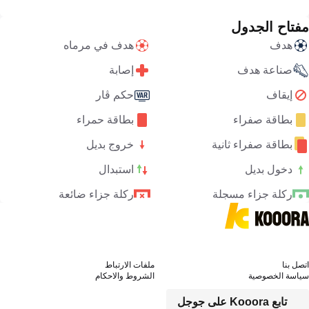
مفتاح الجدول
هدف
هدف في مرماه
صناعة هدف
إصابة
إيقاف
حكم ڤار
بطاقة صفراء
بطاقة حمراء
بطاقة صفراء ثانية
خروج بديل
دخول بديل
استبدال
ركلة جزاء مسجلة
ركلة جزاء ضائعة
اتصل بنا
ملفات الارتباط
سياسة الخصوصية
الشروط والاحكام
تابع Kooora على جوجل