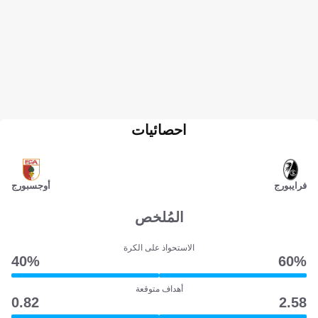
احصائيات
فرايبورج
أوجسبورج
المُلخص
الاستحواذ على الكرة
40‎%‎
60‎%‎
أهداف متوقعة
0.82
2.58