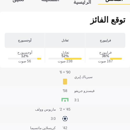
الرئيسية
توقع الفائز
فرايبورج
تعادل
أوجسبورج
فرايبورج
تعادل
أوجسبورج
12‎%‎
52‎%‎
36‎%‎
167 صوت
238 صوت
56 صوت
90' + 6'
سيرياك إيري
فيسنزو جريفو
58'
1:3
45' + 2'
ماريوس وولف
0:3
42'
كريسلاين ماتسيما