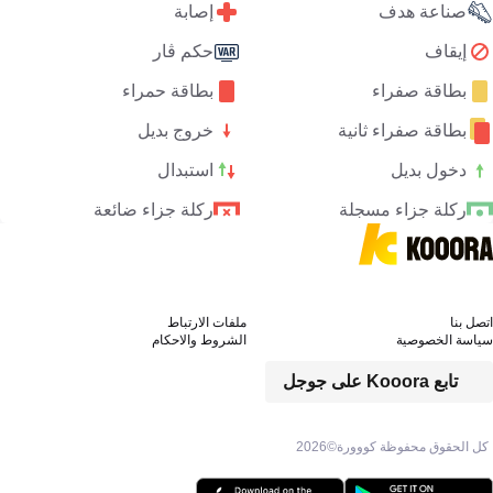
صناعة هدف
إصابة
إيقاف
حكم ڤار
بطاقة صفراء
بطاقة حمراء
بطاقة صفراء ثانية
خروج بديل
دخول بديل
استبدال
ركلة جزاء مسجلة
ركلة جزاء ضائعة
اتصل بنا
ملفات الارتباط
سياسة الخصوصية
الشروط والاحكام
تابع Kooora على جوجل
كل الحقوق محفوظة كووورة©
2026