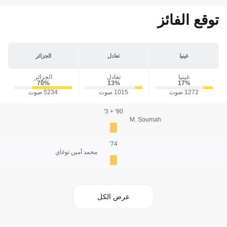
توقع الفائز
غينيا
تعادل
الجزائر
غينيا
تعادل
الجزائر
70‎%‎
13‎%‎
17‎%‎
1272 صوت
1015 صوت
5234 صوت
90' + 3'
M. Soumah
74'
محمد أمين توغاي
عرض الكل