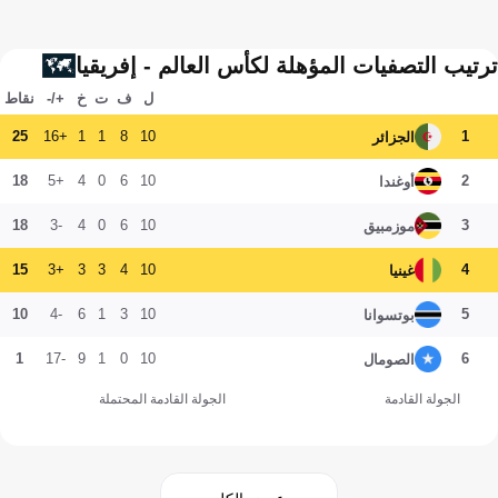
ترتيب التصفيات المؤهلة لكأس العالم - إفريقيا
ل
ف
ت
خ
+/-
نقاط
25
+16
1
1
8
10
1
الجزائر
18
+5
4
0
6
10
2
أوغندا
18
-3
4
0
6
10
3
موزمبيق
15
+3
3
3
4
10
4
غينيا
10
-4
6
1
3
10
5
بوتسوانا
1
-17
9
1
0
10
6
الصومال
الجولة القادمة
الجولة القادمة المحتملة