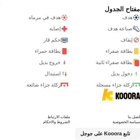
مفتاح الجدول
هدف
هدف في مرماه
صناعة هدف
إصابة
إيقاف
حكم ڤار
بطاقة صفراء
بطاقة حمراء
بطاقة صفراء ثانية
خروج بديل
دخول بديل
استبدال
ركلة جزاء مسجلة
ركلة جزاء ضائعة
اتصل بنا
ملفات الارتباط
سياسة الخصوصية
الشروط والاحكام
تابع Kooora على جوجل