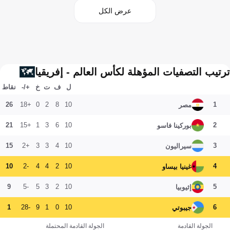
عرض الكل
ترتيب التصفيات المؤهلة لكأس العالم - إفريقيا
ل
ف
ت
خ
+/-
نقاط
26
+18
0
2
8
10
1
مصر
21
+15
1
3
6
10
2
بوركينا فاسو
15
+2
3
3
4
10
3
سيراليون
10
-2
4
4
2
10
4
غينيا بيساو
9
-5
5
3
2
10
5
إثيوبيا
1
-28
9
1
0
10
6
جيبوتي
الجولة القادمة
الجولة القادمة المحتملة