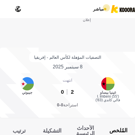
مباشر
إعلان
التصفيات المؤهلة لكأس العالم - إفريقيا
8 سبتمبر 2025
انتهت
0
2
غينيا بيساو
جيبوتي
I. Imbeni (55')
فالي كاندي (83')
استراحة
0-0
الأحداث
المُلخص
التشكيلة
ترتيب
الرئيسية