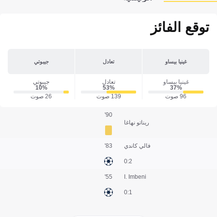
توقع الفائز
غينيا بيساو
تعادل
جيبوتي
غينيا بيساو
تعادل
جيبوتي
10‎%‎
53‎%‎
37‎%‎
96 صوت
139 صوت
26 صوت
90'
ريناتو نهاغا
فالي كاندي
83'
2:0
55'
I. Imbeni
1:0