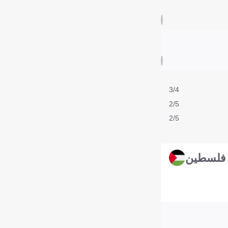
3/4
2/5
2/5
فلسطين