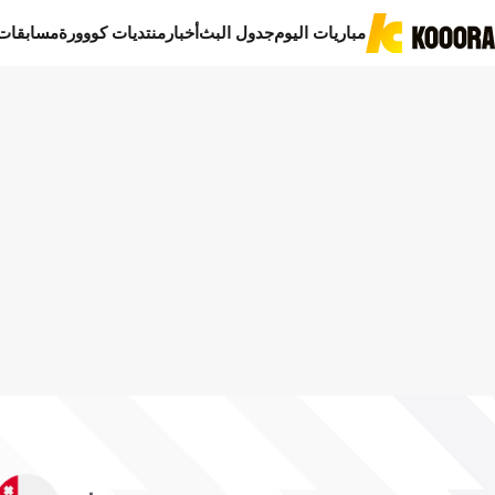
مباريات اليوم
جدول البث
أخبار
منتديات كووورة
مسابقات