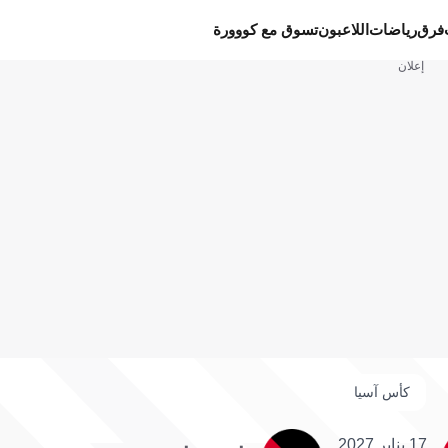
فرق
رياضات
اللاعبون
تسوق مع كووورة
إعلان
كأس آسيا
17 يناير 2027