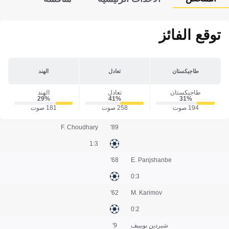
توقع الفائز
طاجيكستان
تعادل
الهند
طاجيكستان
تعادل
الهند
29‎%‎
41‎%‎
31‎%‎
194 صوت
258 صوت
181 صوت
F. Choudhary
89'
3:1
68'
E. Panjshanbe
3:0
62'
M. Karimov
2:0
شيردين بوبييف
9'