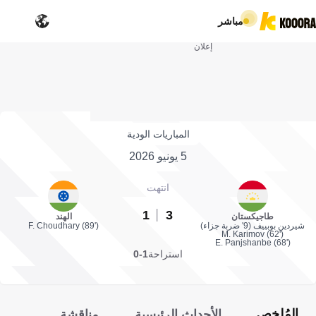
مباشر
إعلان
المباريات الودية
5 يونيو 2026
انتهت
1
3
طاجيكستان
الهند
شيردين بوبييف (9' ضربة جزاء)
F. Choudhary (89')
M. Karimov (62')
E. Panjshanbe (68')
استراحة
1-0
المُلخص
الأحداث الرئيسية
مناقشة