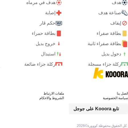
هدف
هدف في مرماه
صناعة هدف
إصابة
إيقاف
حكم ڤار
بطاقة صفراء
بطاقة حمراء
بطاقة صفراء ثانية
خروج بديل
دخول بديل
استبدال
ركلة جزاء مسجلة
ركلة جزاء ضائعة
اتصل بنا
ملفات الارتباط
سياسة الخصوصية
الشروط والاحكام
تابع Kooora على جوجل
كل الحقوق محفوظة كووورة©
2026