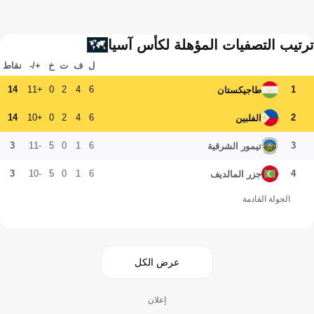
ترتيب التصفيات المؤهلة لكأس آسيا
ل
ف
ت
خ
+/-
نقاط
14
+11
0
2
4
6
1
طاجيكستان
14
+10
0
2
4
6
2
الفلبين
3
-11
5
0
1
6
3
تيمور الشرقية
3
-10
5
0
1
6
4
جزر المالديف
الجولة القادمة
عرض الكل
إعلان