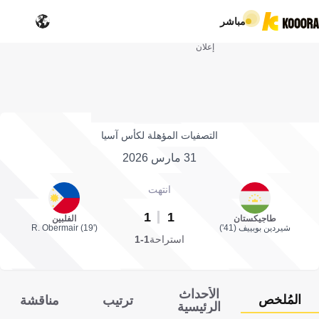
مباشر
إعلان
التصفيات المؤهلة لكأس آسيا
31 مارس 2026
انتهت
1
1
طاجيكستان
الفلبين
شيردين بوبييف (41')
R. Obermair (19')
استراحة
1-1
الأحداث
المُلخص
ترتيب
مناقشة
الرئيسية