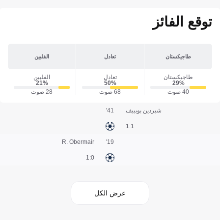
توقع الفائز
طاجيكستان
تعادل
الفلبين
طاجيكستان
تعادل
الفلبين
21‎%‎
50‎%‎
29‎%‎
40 صوت
68 صوت
28 صوت
شيردين بوبييف
41'
1:1
R. Obermair
19'
0:1
عرض الكل