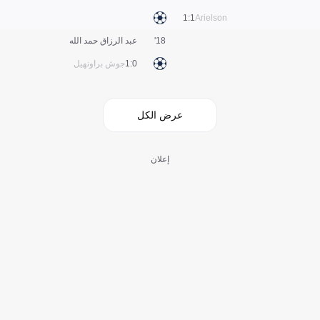
1:1
Arielson
18'
عبد الرزاق حمد الله
0:1
جوش براونهيل
عرض الكل
إعلان