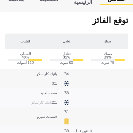
الرئيسية
توقع الفائز
ضمك
تعادل
الشباب
ضمك
تعادل
الشباب
40‎%‎
31‎%‎
29‎%‎
79 صوت
83 صوت
110 أصوات
84'
يانيك كاراسكو
1:3
58'
سعد بالعبيد
1:2
يانيك كاراسكو
51'
فنسنت سيرو
فالنتين فادا
30'