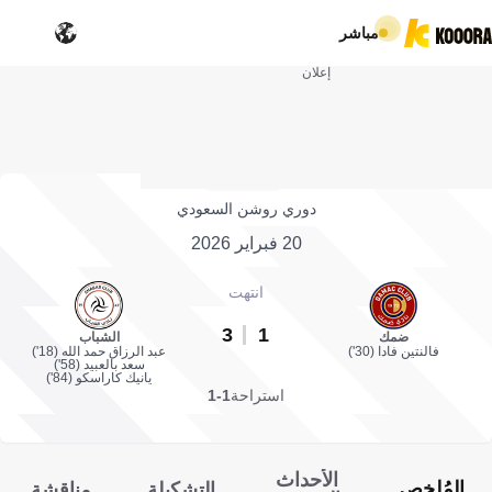
مباشر
إعلان
دوري روشن السعودي
20 فبراير 2026
انتهت
3
1
ضمك
الشباب
فالنتين فادا (30')
عبد الرزاق حمد الله (18')
سعد بالعبيد (58')
يانيك كاراسكو (84')
استراحة
1-1
الأحداث
المُلخص
التشكيلة
مناقشة