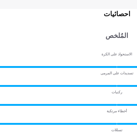
احصائيات
المُلخص
الاستحواذ على الكرة
تسديدات على المرمى
ركنيات
أخطاء مرتكبة
تسللات