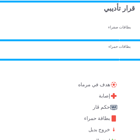
قرار تأديبي
بطاقات صفراء
بطاقات حمراء
هدف في مرماه
إصابة
حكم ڤار
بطاقة حمراء
خروج بديل