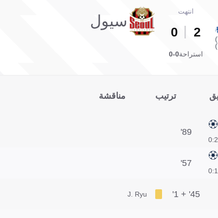
انتهت
سيول
0
2
استراحة
0-0
يق
ترتيب
مناقشة
89'
2:0
57'
1:0
45' + 1'
J. Ryu