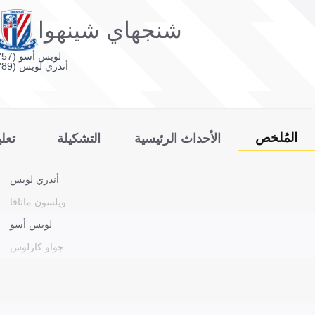
شنجهاي شينهوا
لويس أسو (57')
أندري لويس (89')
المُلخص
الأحداث الرئيسية
التشكيلة
تعل
أندري لويس
ويلسون مانافا
لويس أسو
جواو كارلوس