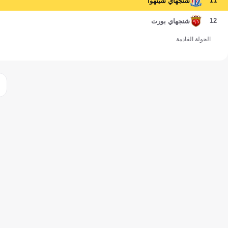
11
شنجهاي شينهوا
12
شنجهاي بورت
الجولة القادمة