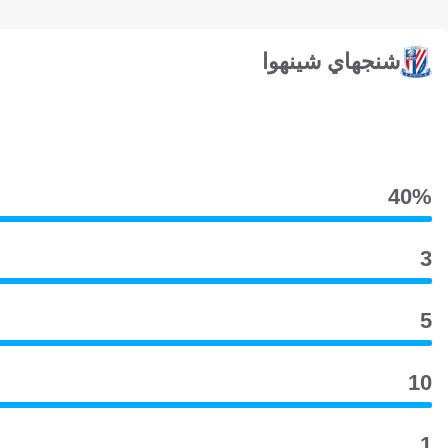
شنجهاي شينهوا
40‎%‎
3
5
10
1