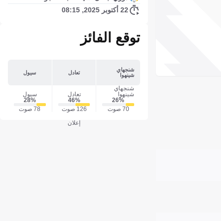
22 أكتوبر 2025, 08:15
توقع الفائز
شنجهاي
تعادل
سيول
شينهوا
شنجهاي
شينهوا
تعادل
سيول
28‎%‎
46‎%‎
26‎%‎
70 صوت
126 صوت
78 صوت
إعلان