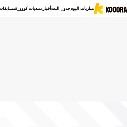
مباريات اليوم
جدول البث
أخبار
منتديات كووورة
مسابقات
د