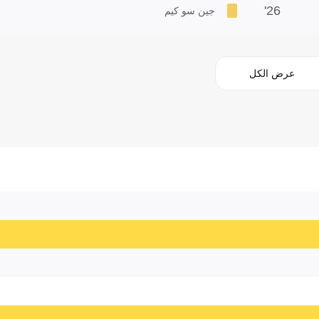
26'
جين سو كيم
عرض الكل