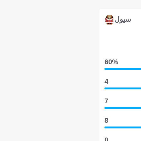
سيول
60‎%‎
4
7
8
0