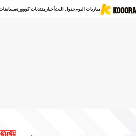
مباريات اليوم
جدول البث
أخبار
منتديات كووورة
مسابقات