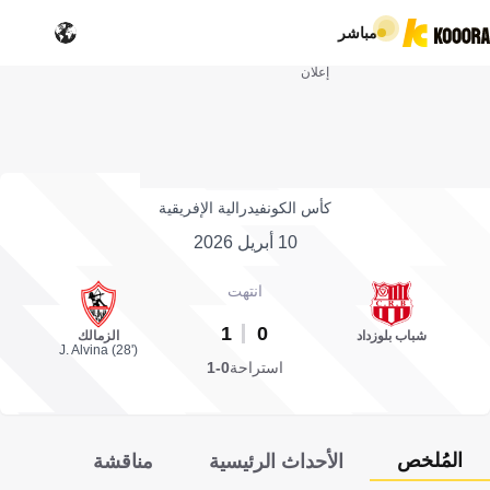
مباشر
إعلان
كأس الكونفيدرالية الإفريقية
10 أبريل 2026
انتهت
1
0
شباب بلوزداد
الزمالك
J. Alvina (28')
استراحة
0-1
المُلخص
الأحداث الرئيسية
مناقشة