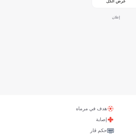
عرض الكل
إعلان
هدف في مرماه
إصابة
حكم ڤار