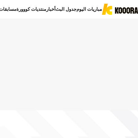
مباريات اليوم
جدول البث
أخبار
منتديات كووورة
مسابقات