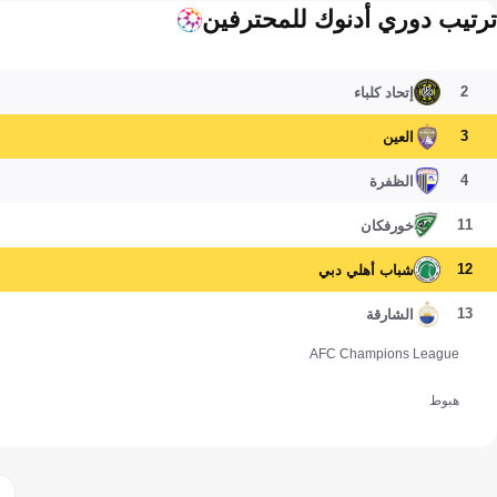
ترتيب دوري أدنوك للمحترفين
2
إتحاد كلباء
3
العين
4
الظفرة
11
خورفكان
12
شباب أهلي دبي
13
الشارقة
AFC Champions League
هبوط