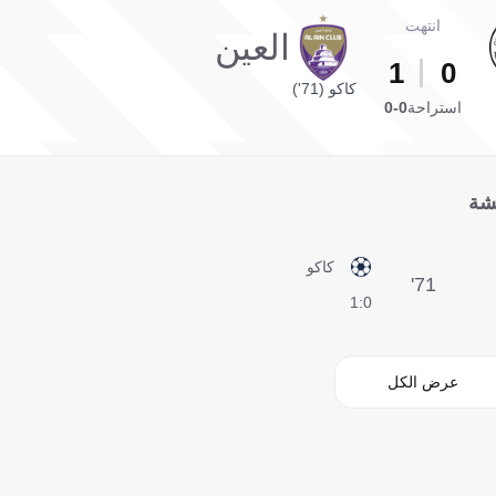
انتهت
العين
1
0
كاكو (71')
استراحة
0-0
شة
كاكو
71'
0:1
عرض الكل