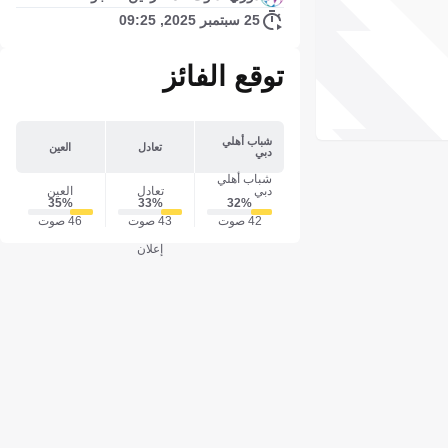
25 سبتمبر 2025, 09:25
توقع الفائز
شباب أهلي
تعادل
العين
دبي
شباب أهلي
دبي
تعادل
العين
35‎%‎
33‎%‎
32‎%‎
42 صوت
43 صوت
46 صوت
إعلان