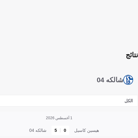
نتائج
شالكه 04
الكل
1 أغسطس 2026
هيسين كاسيل
0
5
شالكه 04