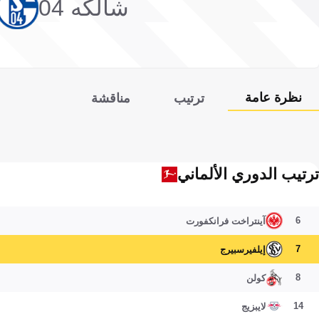
شالكه 04
نظرة عامة
ترتيب
مناقشة
ترتيب الدوري الألماني
6
آينتراخت فرانكفورت
7
إيلفيرسبيرج
8
كولن
14
لايبزيج