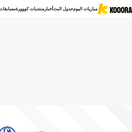
مباريات اليوم
جدول البث
أخبار
منتديات كووورة
مسابقات