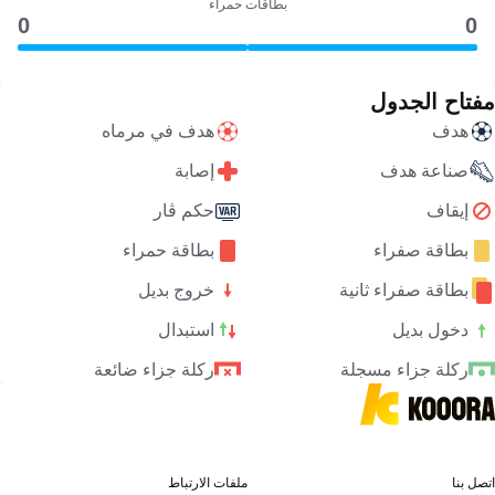
بطاقات حمراء
0
0
مفتاح الجدول
هدف
هدف في مرماه
صناعة هدف
إصابة
إيقاف
حكم ڤار
بطاقة صفراء
بطاقة حمراء
بطاقة صفراء ثانية
خروج بديل
دخول بديل
استبدال
ركلة جزاء مسجلة
ركلة جزاء ضائعة
اتصل بنا
ملفات الارتباط