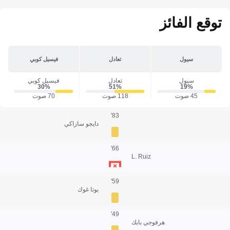
توقع الفائز
سيول
تعادل
فيسيل كوبي
سيول
تعادل
فيسيل كوبي
30‎%‎
51‎%‎
19‎%‎
45 صوت
118 صوت
70 صوت
83'
دايجو سازاكي
66'
L. Ruiz
59'
يوتا غوك
49'
هرفوجي بابك