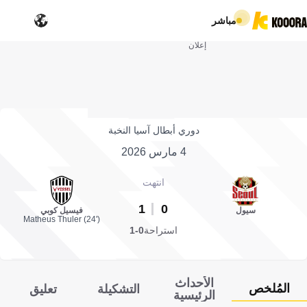
مباشر
إعلان
دوري أبطال آسيا النخبة
4 مارس 2026
انتهت
1
0
سيول
فيسيل كوبي
Matheus Thuler (24')
استراحة
0-1
الأحداث
المُلخص
التشكيلة
تعليق
الرئيسية