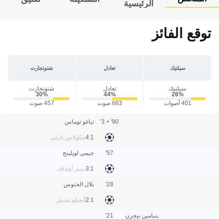
الرئيسية
توقع الفائز
سيلتيك
تعادل
شتوتجارت
سيلتيك
تعادل
شتوتجارت
30‎%‎
44‎%‎
26‎%‎
401 أصوات
683 صوت
457 صوت
90' + 3'
تياغو توماس
1:4
نيكولاس نارتي
57'
جيمي لويلينج
1:3
دينيز أونداف
28'
بلال الخنوس
1:2
أنجيلو شتيلر
بنيامين نيجرن
21'