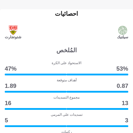
احصائيات
سيلتيك
شتوتجارت
المُلخص
الاستحواذ على الكرة
47‎%‎
53‎%‎
أهداف متوقعة
1.89
0.87
مجموع التسديدات
16
13
تسديدات على المرمى
5
3
ركنيات