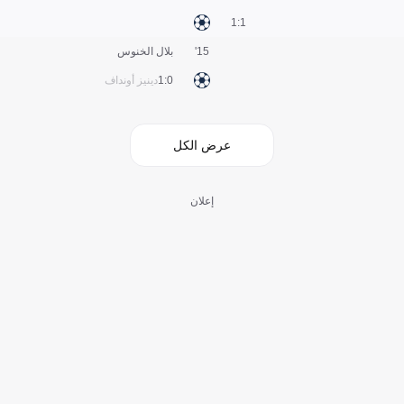
1:1
15'
بلال الخنوس
0:1
دينيز أونداف
عرض الكل
إعلان