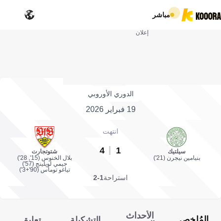
مباشر
إعلان
الدوري الأوروبي
19 فبراير 2026
انتهت
4
1
سيلتيك
شتوتجارت
بنيامين نيجرن (21')
بلال الخنوس (15', 28')
جيمي لويلينج (57')
تياغو توماس (90'+3')
استراحة
1-2
الأحداث
المُلخص
التشكيلة
تعليق