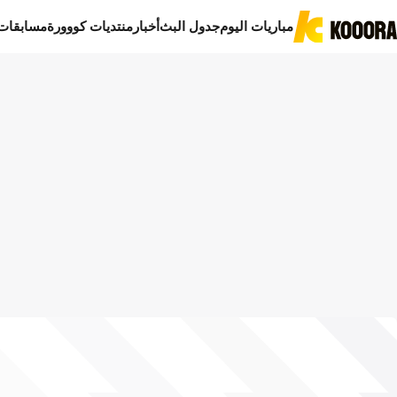
مباريات اليوم
جدول البث
أخبار
منتديات كووورة
مسابقات