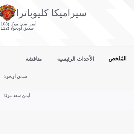
سيراميكا كليوباترا
أيمن سعد موكا (108')
صديق أويجولا (112')
المُلخص
الأحداث الرئيسية
مناقشة
صديق أويجولا
أيمن سعد موكا