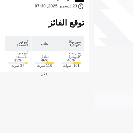
23 ديسمبر 2025, 07:30
توقع الفائز
سيراميكا
أبو قير
تعادل
كليوباترا
للأسمدة
سيراميكا
أبو قير
كليوباترا
تعادل
للأسمدة
15‎%‎
46‎%‎
40‎%‎
101 أصوات
116 صوت
37 صوت
إعلان