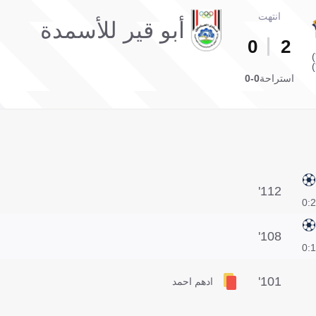
انتهت
أبو قير للأسمدة
0
2
استراحة
0-0
112'
2:0
108'
1:0
101'
ادهم احمد