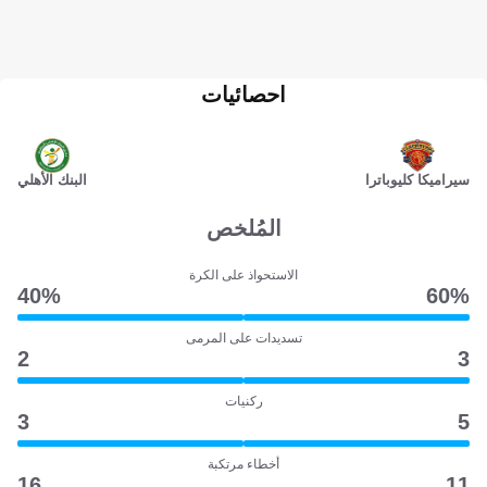
احصائيات
سيراميكا كليوباترا
البنك الأهلي
المُلخص
الاستحواذ على الكرة
40‎%‎
60‎%‎
تسديدات على المرمى
2
3
ركنيات
3
5
أخطاء مرتكبة
16
11