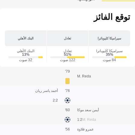
توقع الفائز
سيراميكا كليوباترا
تعادل
البنك الأهلي
سيراميكا كليوباترا
تعادل
البنك الأهلي
13‎%‎
51‎%‎
35‎%‎
84 صوت
122 صوت
32 صوت
79'
M. Reda
76'
أحمد ياسر ريان
2:2
أيمن سعد موكا
60'
2:1
M. Reda
عمرو قلاوة
56'