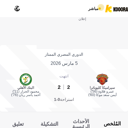
مباشر
إعلان
الدوري المصري الممتاز
5 مارس 2026
انتهت
2
2
سيراميكا كليوباترا
البنك الأهلي
عمرو قلاوة (56')
محمود الجزار (11')
أيمن سعد موكا (60')
أحمد ياسر ريان (76')
استراحة
0-1
الأحداث
المُلخص
التشكيلة
تعليق
الرئيسية