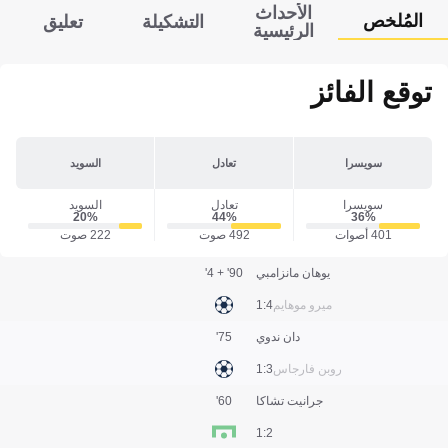
الأحداث
المُلخص
التشكيلة
تعليق
الرئيسية
توقع الفائز
سويسرا
تعادل
السويد
سويسرا
تعادل
السويد
20‎%‎
44‎%‎
36‎%‎
401 أصوات
492 صوت
222 صوت
يوهان مانزامبي
90' + 4'
ميرو موهايم
4:1
دان ندوي
75'
روبن فارجاس
3:1
جرانيت تشاكا
60'
2:1