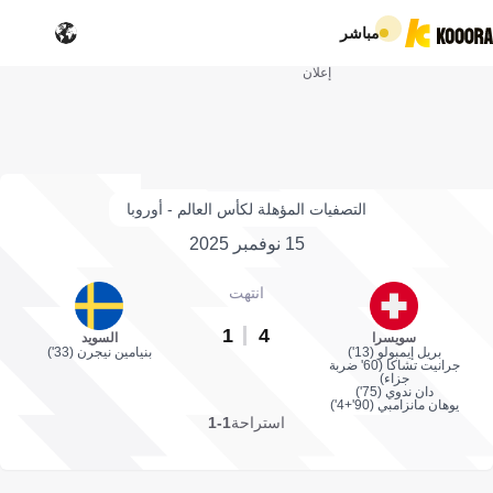
مباشر
إعلان
التصفيات المؤهلة لكأس العالم - أوروبا
15 نوفمبر 2025
انتهت
1
4
سويسرا
السويد
بريل إيمبولو (13')
بنيامين نيجرن (33')
جرانيت تشاكا (60' ضربة
جزاء)
دان ندوي (75')
يوهان مانزامبي (90'+4')
استراحة
1-1