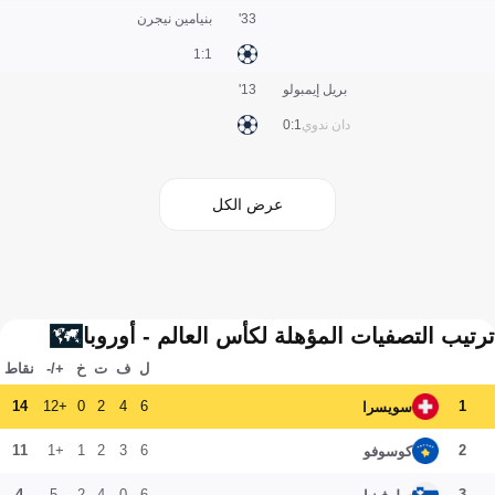
33'
بنيامين نيجرن
1:1
بريل إيمبولو
13'
دان ندوي
1:0
عرض الكل
ترتيب التصفيات المؤهلة لكأس العالم - أوروبا
ل
ف
ت
خ
+/-
نقاط
14
+12
0
2
4
6
1
سويسرا
11
+1
1
2
3
6
2
كوسوفو
4
-5
2
4
0
6
3