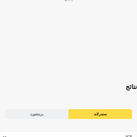
نتائج
سندرلاند
برينتفورد