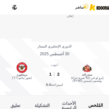
مباشر
إعلان
الدوري الإنجليزي الممتاز
30 أغسطس 2025
انتهت
1
2
سندرلاند
برينتفورد
إنزو لو في (82' ضربة جزاء)
ايجور تياجو (77')
ويلسون إسيدور (90'+6')
استراحة
0-0
الأحداث
المُلخص
التشكيلة
تعليق
الرئيسية