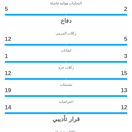
التحامات هوائية فاشلة
5
2
دفاع
ركلات المرمى
12
5
انقاذات
1
3
ركلات حرة
12
15
تشتيتات
19
13
اعتراضات
14
12
قرار تأديبي
بطاقات صفراء