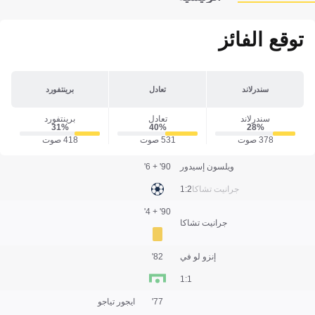
توقع الفائز
سندرلاند
تعادل
برينتفورد
سندرلاند
تعادل
برينتفورد
31‎%‎
40‎%‎
28‎%‎
378 صوت
531 صوت
418 صوت
ويلسون إسيدور
90' + 6'
جرانيت تشاكا
2:1
90' + 4'
جرانيت تشاكا
إنزو لو في
82'
1:1
77'
ايجور تياجو