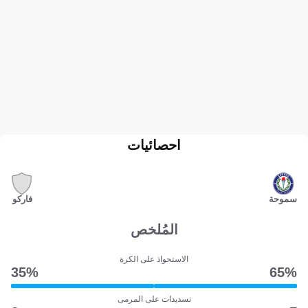
احصائيات
سموحة
فاركو
المُلخص
الاستحواذ على الكرة
35‎%‎
65‎%‎
تسديدات على المرمى