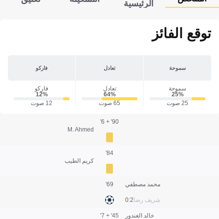
الرئيسية
توقع الفائز
سموحة
تعادل
فاركو
سموحة
تعادل
فاركو
12‎%‎
64‎%‎
25‎%‎
25 صوت
65 صوت
12 صوت
90' + 6'
M. Ahmed
84'
كريم الطيب
محمد مصطفي
69'
شريف رضا
2:0
خالد الغندور
45' + 7'