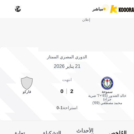
مباشر
إعلان
الدوري المصري الممتاز
21 يناير 2026
انتهت
0
2
سموحة
فاركو
خالد الغندور (45'+7' ضربة
جزاء)
محمد مصطفي (69')
استراحة
1-0
الأحداث
المُلخص
التشكيلة
تعليق