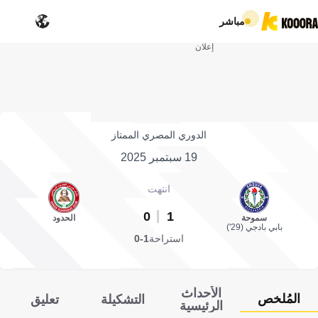
مباشر
إعلان
الدوري المصري الممتاز
19 سبتمبر 2025
انتهت
0
1
سموحة
الحدود
بابي بادجي (29')
استراحة
1-0
الأحداث
المُلخص
التشكيلة
تعليق
الرئيسية