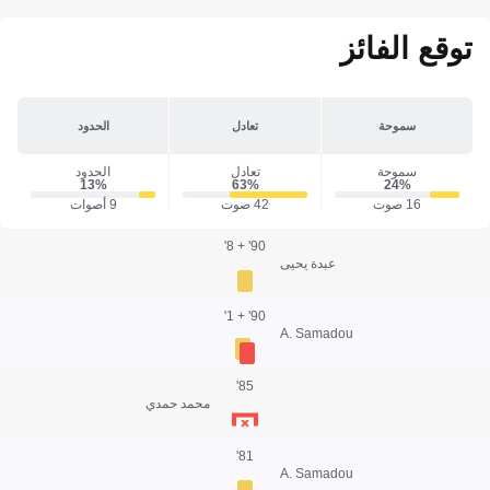
توقع الفائز
سموحة
تعادل
الحدود
سموحة
تعادل
الحدود
13‎%‎
63‎%‎
24‎%‎
16 صوت
42 صوت
9 أصوات
90' + 8'
عبدة يحيى
90' + 1'
A. Samadou
85'
محمد حمدي
81'
A. Samadou