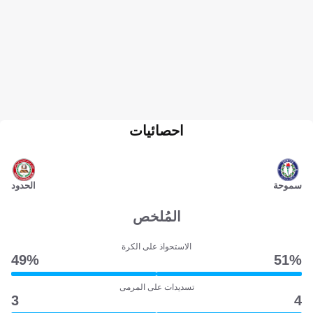
احصائيات
سموحة
الحدود
المُلخص
الاستحواذ على الكرة
49‎%‎
51‎%‎
تسديدات على المرمى
3
4