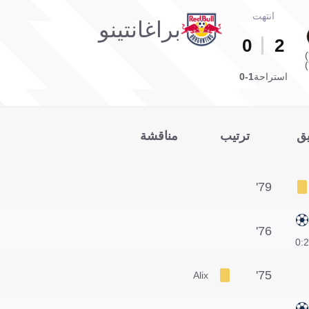
انتهت
براغانتينو
0
2
استراحة
1-0
يق
ترتيب
مناقشة
79'
76'
2:0
75'
Alix