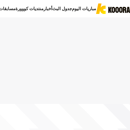
مباريات اليوم
جدول البث
أخبار
منتديات كووورة
مسابقات