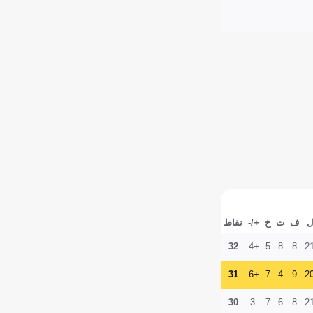
ل
ف
ت
خ
+/-
نقاط
32
+4
5
8
8
2
31
+6
7
4
9
2
30
-3
7
6
8
2