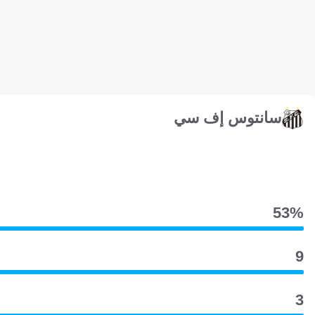
سانتوس إف سي
53‎%‎
9
3