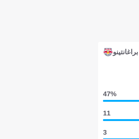
براغانتينو
47‎%‎
11
3