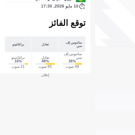
10 مايو 2026, 17:30
توقع الفائز
سانتوس إف
تعادل
براغانتينو
سي
سانتوس إف
سي
تعادل
براغانتينو
16‎%‎
48‎%‎
36‎%‎
49 صوت
65 صوت
21 صوت
إعلان