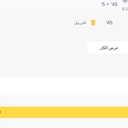
45' + 5'
1:0
45'
غابرييل
عرض الكل
1
0
1