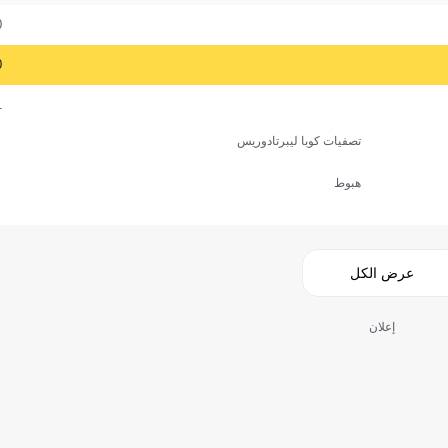
0
0
1
تصفيات كوبا ليبرتادوريس
هبوط
عرض الكل
إعلان