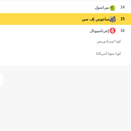
14
ميراسول
15
سانتوس إف سي
16
إنترناسيونال
كوبا ليبرتادوريس
كوبا سودا أمريكانا