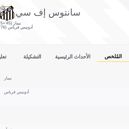
سانتوس إف سي
نيمار (45'+5')
أدونيس فرياس (76')
المُلخص
الأحداث الرئيسية
التشكيلة
تعل
نيمار
أدونيس فرياس
نيمار