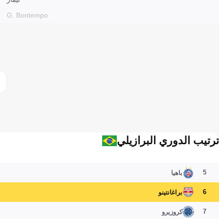
G. Bontempo
ترتيب الدوري البرازيلي
5
باهيا
6
براغانتينو
7
كروزيرو