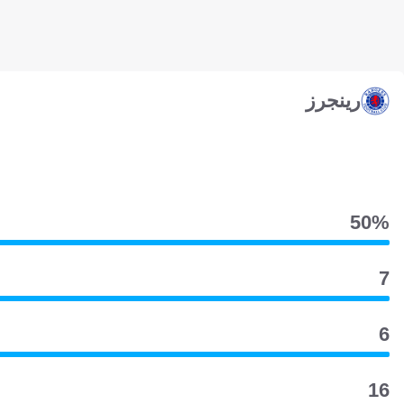
رينجرز
50‎%‎
7
6
16