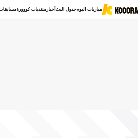
مباريات اليوم
جدول البث
أخبار
منتديات كووورة
مسابقات