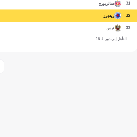
31
سالزبورج
32
رينجرز
33
نيس
التأهل إلى دور الـ 16