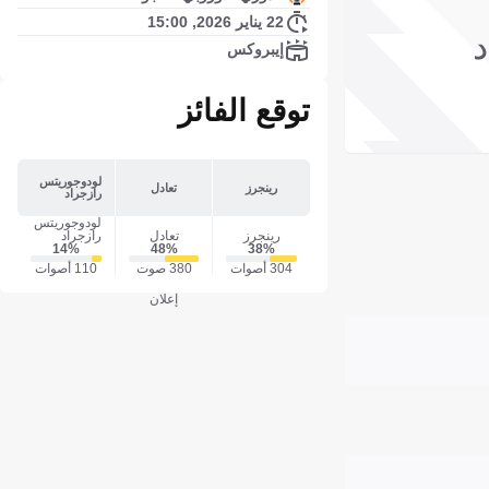
22 يناير 2026, 15:00
إيبروكس
توقع الفائز
لودوجوريتس
رينجرز
تعادل
رازجراد
لودوجوريتس
رينجرز
تعادل
رازجراد
14‎%‎
48‎%‎
38‎%‎
304 أصوات
380 صوت
110 أصوات
إعلان