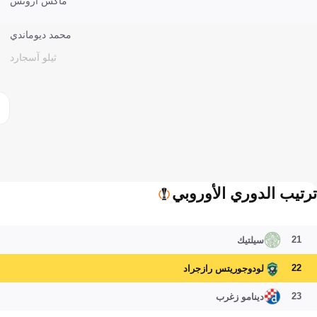
ماكس أرونس
محمد ديوماندي
ثيلو آسجارد
ترتيب الدوري الأوروبي
21
سيلتيك
22
لودوجوريتس رازجراد
23
دينامو زغرب