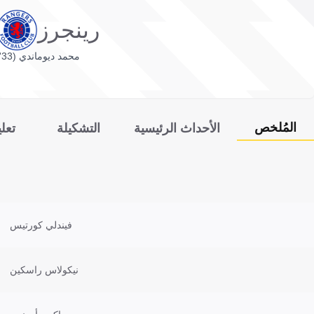
رينجرز
محمد ديوماندي (33')
المُلخص
الأحداث الرئيسية
التشكيلة
تعل
فيندلي كورتيس
نيكولاس راسكين