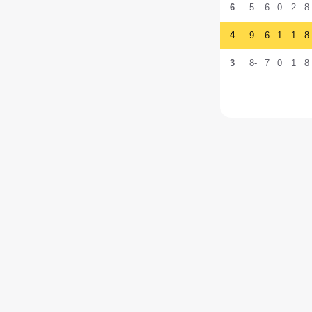
6
-5
6
0
2
8
4
-9
6
1
1
8
3
-8
7
0
1
8