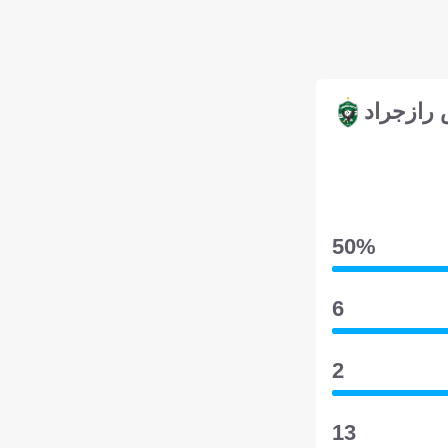
رازجراد
50‎%‎
6
2
13