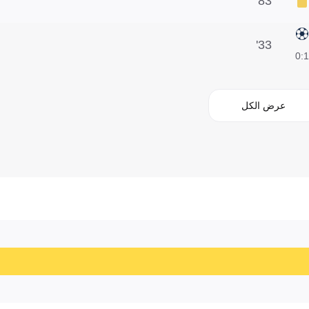
83'
33'
1:0
عرض الكل