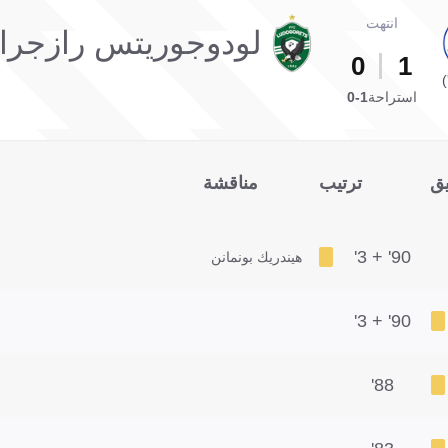
انتهت
لودوجوريتس رازجراد
0
1
استراحة
1-0
يق
ترتيب
مناقشة
90' + 3'
هيندريك بونمانن
90' + 3'
88'