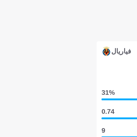
فياريال
31‎%‎
0.74
9