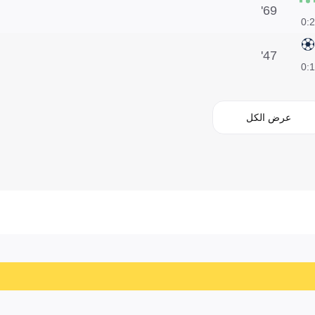
69'
2:0
47'
1:0
عرض الكل