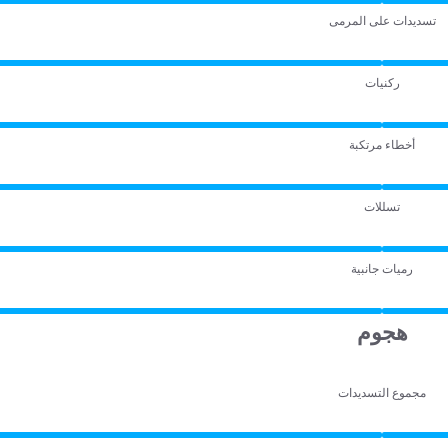
تسديدات على المرمى
ركنيات
أخطاء مرتكبة
تسللات
رميات جانبية
هجوم
مجموع التسديدات