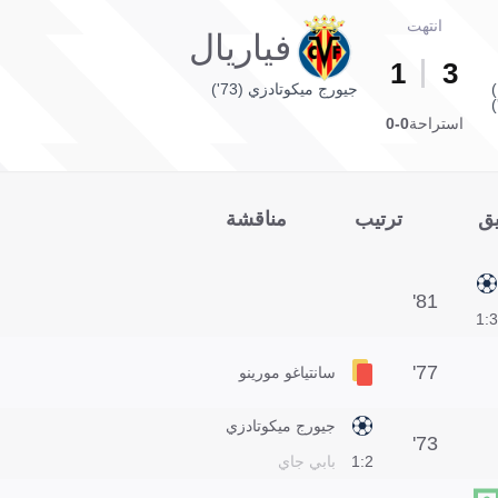
انتهت
فياريال
1
3
جيورج ميكوتادزي (73')
استراحة
0-0
يق
ترتيب
مناقشة
81'
3:1
77'
سانتياغو مورينو
جيورج ميكوتادزي
73'
2:1
بابي جاي