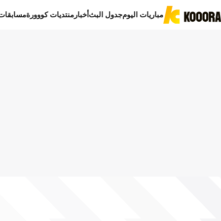
مباريات اليوم
جدول البث
أخبار
منتديات كووورة
مسابقات