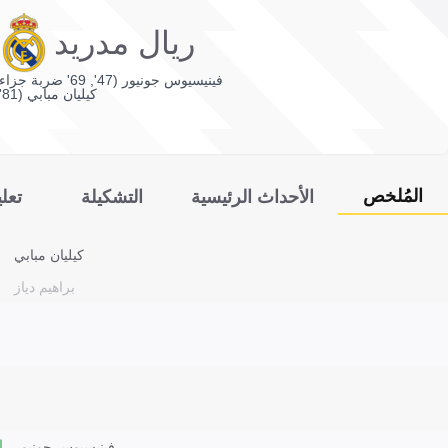
ريال مدريد
فينيسيوس جونيور (47', 69' ضربة جزاء)
كيليان مبابي (81')
المُلخص
الأحداث الرئيسية
التشكيلة
تعل
كيليان مبابي
براهيم دياز
فينيسيوس جونيور