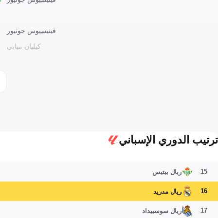
فينيسيوس جونيور
كيليان مبابي
ترتيب الدوري الإسباني
15
ريال بيتيس
16
ريال مدريد
17
ريال سوسييداد