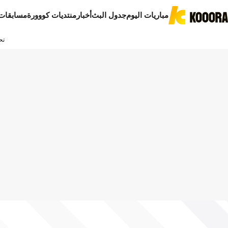
مباريات اليوم
جدول البث
أخبار
منتديات كووورة
مسابقات
تح