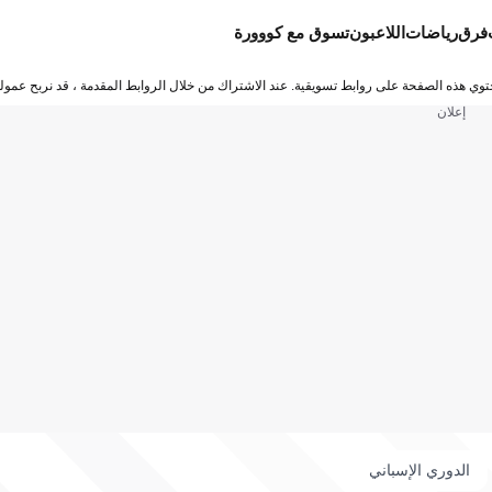
فرق
رياضات
اللاعبون
تسوق مع كووورة
توي هذه الصفحة على روابط تسويقية. عند الاشتراك من خلال الروابط المقدمة ، قد نربح عمولة
إعلان
الدوري الإسباني