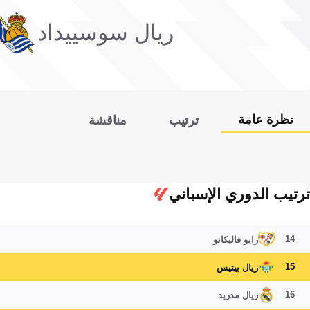
ريال سوسييداد
نظرة عامة
ترتيب
مناقشة
ترتيب الدوري الإسباني
14
رايو فاليكانو
15
ريال بيتيس
16
ريال مدريد