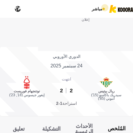
مباشر
إعلان
الدوري الأوروبي
24 سبتمبر 2025
انتهت
2
2
ريال بيتيس
نوتنجهام فوريست
سيدريك باكامبو (15')
إيغور جيسوس (18', 23')
أنتوني (85')
استراحة
1-2
الأحداث
المُلخص
التشكيلة
تعليق
الرئيسية