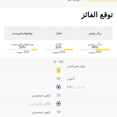
توقع الفائز
ريال بيتيس
تعادل
نوتنجهام فوريست
ريال بيتيس
تعادل
نوتنجهام فوريست
19‎%‎
32‎%‎
49‎%‎
948 صوت
626 صوت
358 صوت
90' + 5'
خوان هيرنانديز
أنتوني
85'
مارك روكا
2:2
23'
إيغور جيسوس
1:2
دوجلاس لويز
18'
إيغور جيسوس