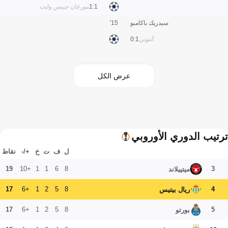
1:1
مورغان جيبس وايت
سيدريك باكامبو
15'
أنتوني
1:0
عرض الكل
ترتيب الدوري الأوروبي
ل
ف
ت
خ
+/-
نقاط
19
+10
1
1
6
8
3
ميتييلاند
17
+6
1
2
5
8
4
ريال بيتيس
17
+6
1
2
5
8
5
بورتو