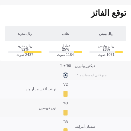
توقع الفائز
ريال بيتيس
تعادل
ريال مدريد
ريال بيتيس
تعادل
ريال مدريد
52‎%‎
25‎%‎
23‎%‎
1071 صوت
1184 صوت
2437 صوت
هيكتور بيليرين
90' + 4'
جيوفاني لو سيلسو
1:1
72'
ترينت ألكسندر أرنولد
40'
دين هويسين
38'
سفيان أمرابط