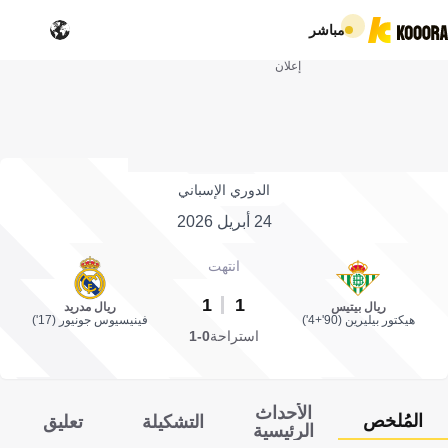
مباشر
إعلان
الدوري الإسباني
24 أبريل 2026
انتهت
1
1
ريال بيتيس
ريال مدريد
هيكتور بيليرين (90'+4')
فينيسيوس جونيور (17')
استراحة
0-1
الأحداث
المُلخص
التشكيلة
تعليق
الرئيسية