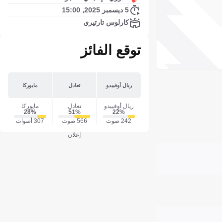
5 ديسمبر 2025, 15:00
كارلوس تارتيري
توقع الفائز
ريال أوفييدو
تعادل
مايوركا
ريال أوفييدو
تعادل
مايوركا
28‎%‎
51‎%‎
22‎%‎
242 صوت
566 صوت
307 أصوات
إعلان