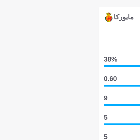
مايوركا
38‎%‎
0.60
9
5
5