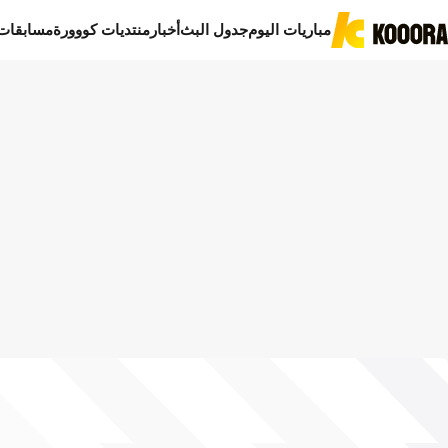
مباريات اليوم
جدول البث
أخبار
منتديات كووورة
مسابقات