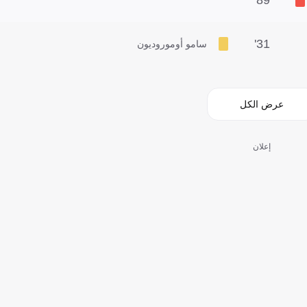
31'
سامو أوموروديون
عرض الكل
إعلان