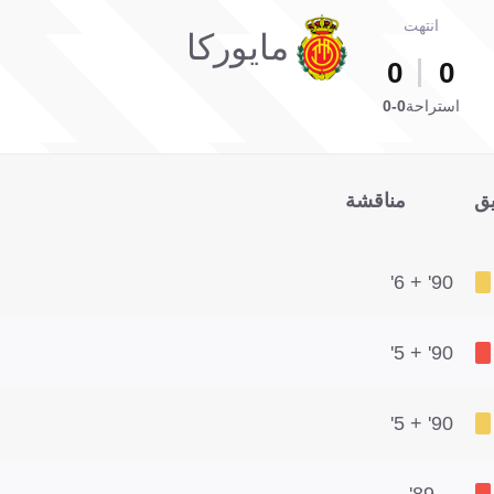
انتهت
مايوركا
0
0
استراحة
0-0
يق
مناقشة
90' + 6'
90' + 5'
90' + 5'
89'