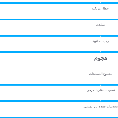
أخطاء مرتكبة
تسللات
رميات جانبية
هجوم
مجموع التسديدات
تسديدات على المرمى
تسديدات بعيدة عن المرمى