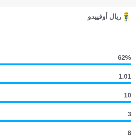
ريال أوفييدو
62‎%‎
1.01
10
3
8