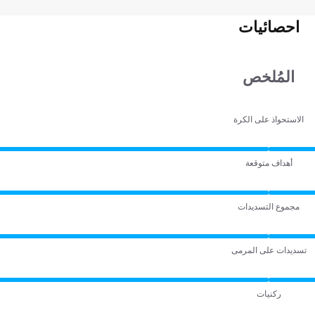
احصائيات
المُلخص
الاستحواذ على الكرة
أهداف متوقعة
مجموع التسديدات
تسديدات على المرمى
ركنيات