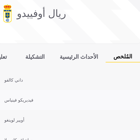
ريال أوفييدو
المُلخص
الأحداث الرئيسية
التشكيلة
تعل
داني كالفو
فيديريكو فينياس
أويير لوينغو
سانتياغو كازورلا