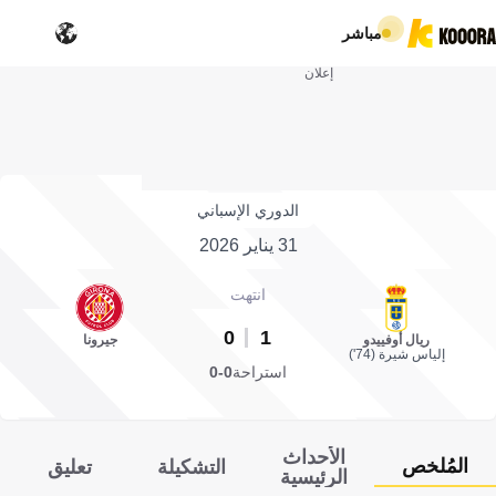
مباشر
إعلان
الدوري الإسباني
31 يناير 2026
انتهت
0
1
ريال أوفييدو
جيرونا
إلياس شيرة (74')
استراحة
0-0
الأحداث
المُلخص
التشكيلة
تعليق
الرئيسية