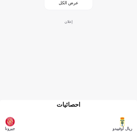
عرض الكل
إعلان
احصائيات
ريال أوفييدو
جيرونا