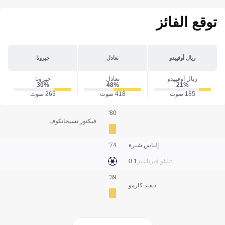
توقع الفائز
ريال أوفييدو
تعادل
جيرونا
ريال أوفييدو
تعادل
جيرونا
30‎%‎
48‎%‎
21‎%‎
185 صوت
418 صوت
263 صوت
80'
فيكتور تسيجانكوف
إلياس شيرة
74'
تياغو فيرنانديز
1:0
39'
ديفيد كارمو