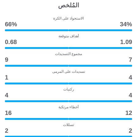
المُلخص
الاستحواذ على الكرة
66‎%‎
34‎%‎
أهداف متوقعة
0.68
1.09
مجموع التسديدات
9
7
تسديدات على المرمى
1
4
ركنيات
4
4
أخطاء مرتكبة
16
12
تسللات
2
2