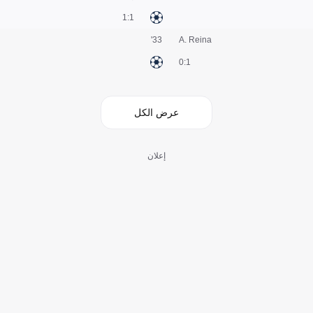
1:1
33'
A. Reina
1:0
عرض الكل
إعلان