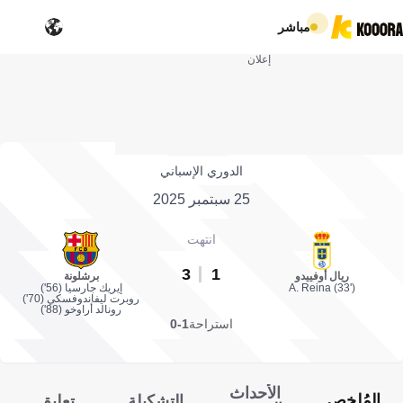
مباشر
إعلان
الدوري الإسباني
25 سبتمبر 2025
انتهت
3
1
ريال أوفييدو
برشلونة
A. Reina (33')
إيريك جارسيا (56')
روبرت ليفاندوفسكي (70')
رونالد أراوخو (88')
استراحة
1-0
الأحداث
المُلخص
التشكيلة
تعليق