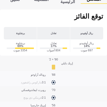
الرئيسية
توقع الفائز
ريال أوفييدو
تعادل
برشلونة
ريال أوفييدو
تعادل
برشلونة
69‎%‎
17‎%‎
14‎%‎
697 صوت
804 أصوات
3354 صوت
90' + 2'
إريك بايلي
88'
رونالد أراوخو
1:3
ماركوس راشفورد
70'
روبرت ليفاندوفسكي
1:2
فرينكي دي يونج
56'
إيريك جارسيا