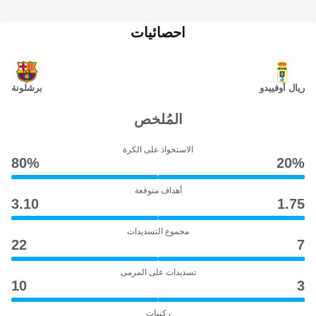
احصائيات
ريال أوفييدو
برشلونة
المُلخص
الاستحواذ على الكرة
80‎%‎
20‎%‎
أهداف متوقعة
3.10
1.75
مجموع التسديدات
22
7
تسديدات على المرمى
10
3
ركنيات