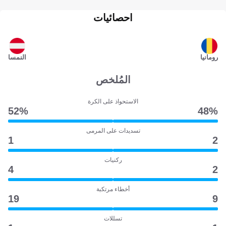
احصائيات
رومانيا
النمسا
المُلخص
الاستحواذ على الكرة
52‎%‎
48‎%‎
تسديدات على المرمى
1
2
ركنيات
4
2
أخطاء مرتكبة
19
9
تسللات