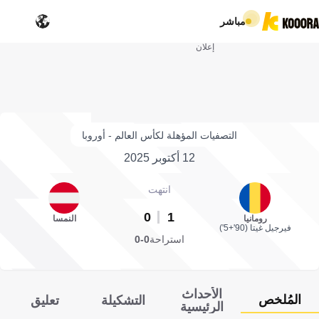
مباشر
إعلان
التصفيات المؤهلة لكأس العالم - أوروبا
12 أكتوبر 2025
انتهت
0
1
رومانيا
النمسا
فيرجيل غيتا (90'+5')
استراحة
0-0
الأحداث
المُلخص
التشكيلة
تعليق
الرئيسية