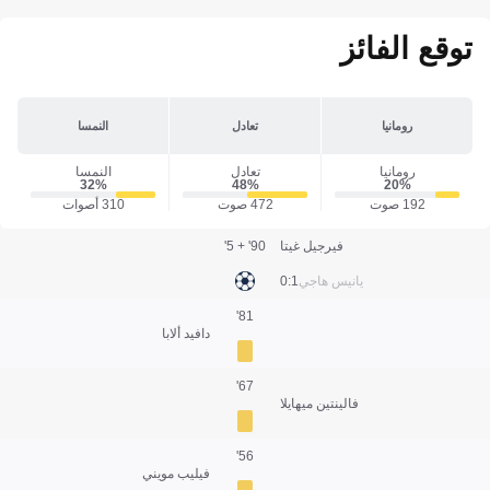
توقع الفائز
رومانيا
تعادل
النمسا
رومانيا
تعادل
النمسا
32‎%‎
48‎%‎
20‎%‎
192 صوت
472 صوت
310 أصوات
فيرجيل غيتا
90' + 5'
يانيس هاجي
1:0
81'
دافيد ألابا
67'
فالينتين ميهايلا
56'
فيليب مويني