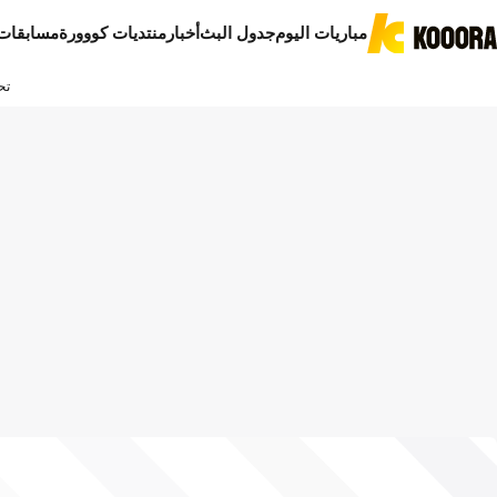
مباريات اليوم
جدول البث
أخبار
منتديات كووورة
مسابقات
تح