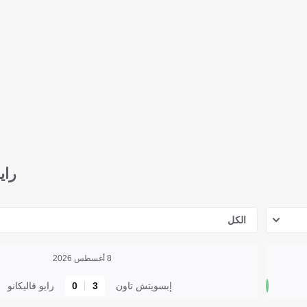
راي
الكل
8 أغسطس 2026
إبسويتش تاون
3
0
رايو فاليكانو