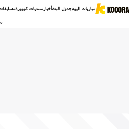
مباريات اليوم
جدول البث
أخبار
منتديات كووورة
مسابقات
تح