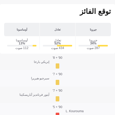
توقع الفائز
جيرونا
تعادل
أوساسونا
جيرونا
تعادل
أوساسونا
13‎%‎
52‎%‎
34‎%‎
287 صوت
434 صوت
112 صوت
90' + 8'
إنريكي بارخا
90' + 7'
سيرجيو هيريرا
90' + 7'
آيتور فرنانديز أباريسكيتا
90' + 5'
L. Kourouma