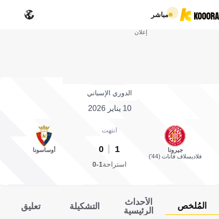
مباشر
إعلان
الدوري الإسباني
10 يناير 2026
انتهت
0
1
جيرونا
أوساسونا
فلاديسلاف فانات (44')
استراحة
1-0
الأحداث
المُلخص
التشكيلة
تعليق
الرئيسية