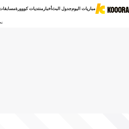
مباريات اليوم
جدول البث
أخبار
منتديات كووورة
مسابقات
تح