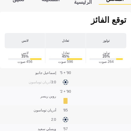
الرئيسية
توقع الفائز
تولوز
تعادل
لانس
تولوز
تعادل
لانس
35‎%‎
45‎%‎
20‎%‎
264 صوت
596 صوت
456 صوت
90' + 5'
إسماعيل جانيو
0:3
أدريان توماسون
90' + 2'
روبن ريسر
85'
أدريان توماسون
0:2
57'
ويسلي سعيد