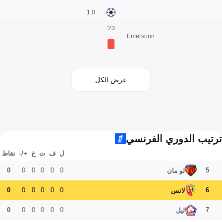
0:1
23'
Emersonn
عرض الكل
ترتيب الدوري الفرنسي
ل
ف
ت
خ
+/-
نقاط
0
0
0
0
0
0
5
لو مان
0
0
0
0
0
0
6
لانس
0
0
0
0
0
0
7
ليل