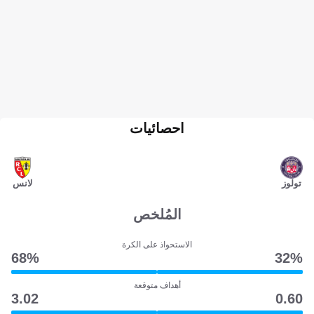
احصائيات
تولوز
لانس
المُلخص
الاستحواذ على الكرة
68‎%‎
32‎%‎
أهداف متوقعة
3.02
0.60