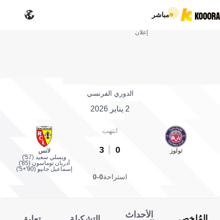
مباشر
إعلان
الدوري الفرنسي
2 يناير 2026
انتهت
3
0
تولوز
لانس
ويسلي سعيد (57')
أدريان توماسون (85')
إسماعيل جانيو (90'+5')
استراحة
0-0
الأحداث
المُلخص
التشكيلة
تعليق