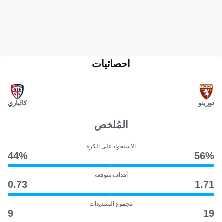
احصائيات
تورينو
كالياري
المُلخص
الاستحواذ على الكرة
44‎%‎
56‎%‎
أهداف متوقعة
0.73
1.71
مجموع التسديدات
9
19