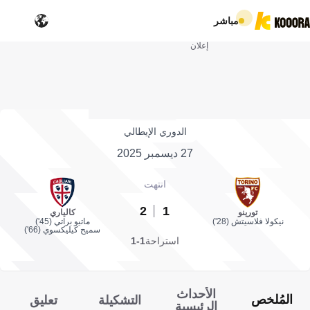
مباشر
إعلان
الدوري الإيطالي
27 ديسمبر 2025
انتهت
2
1
تورينو
كالياري
نيكولا فلاسيتش (28')
ماتيو براتي (45')
سميح كيليكسوي (66')
استراحة
1-1
الأحداث
المُلخص
التشكيلة
تعليق
الرئيسية