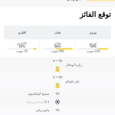
توقع الفائز
تورينو
تعادل
كالياري
تورينو
تعادل
كالياري
10‎%‎
56‎%‎
34‎%‎
228 صوت
380 صوت
70 صوت
90' + 4'
زكريا أبوخلال
90' + 2'
نيلز نكونكو
66'
سميح كيليكسوي
1:2
أليساندرو ديولا
45'
ماتيو براتي