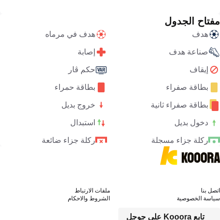
مفتاح الجدول
هدف
هدف في مرماه
صناعة هدف
إصابة
إيقاف
حكم ڤار
بطاقة صفراء
بطاقة حمراء
بطاقة صفراء ثانية
خروج بديل
دخول بديل
استبدال
ركلة جزاء مسجلة
ركلة جزاء ضائعة
اتصل بنا
ملفات الارتباط
سياسة الخصوصية
الشروط والاحكام
تابع Kooora على جوجل