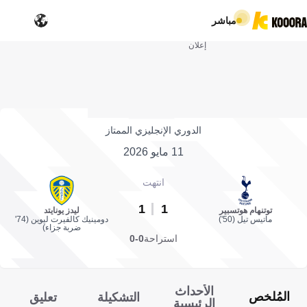
مباشر
إعلان
الدوري الإنجليزي الممتاز
11 مايو 2026
انتهت
1
1
توتنهام هوتسبير
ليدز يونايتد
ماتيس تيل (50')
دومينيك كالفيرت ليوين (74'
ضربة جزاء)
استراحة
0-0
الأحداث
المُلخص
التشكيلة
تعليق
الرئيسية