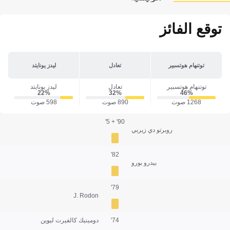
توقع الفائز
توتنهام هوتسبير
تعادل
ليدز يونايتد
توتنهام هوتسبير
تعادل
ليدز يونايتد
22‎%‎
32‎%‎
46‎%‎
1268 صوت
890 صوت
598 صوت
90' + 5'
روبرتو دي زيربي
82'
بيدرو بورو
79'
J. Rodon
74'
دومينيك كالفيرت ليوين