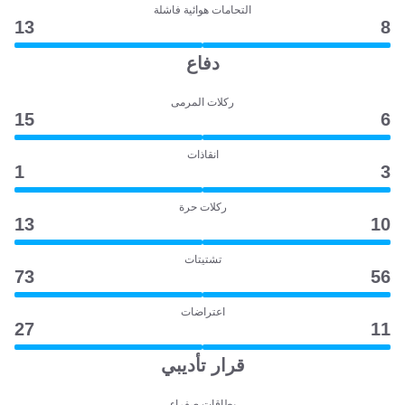
التحامات هوائية فاشلة
13
8
دفاع
ركلات المرمى
15
6
انقاذات
1
3
ركلات حرة
13
10
تشتيتات
73
56
اعتراضات
27
11
قرار تأديبي
بطاقات صفراء