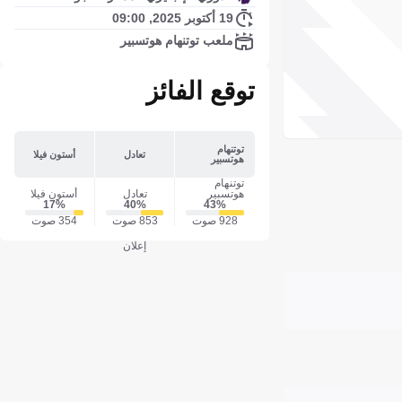
19 أكتوبر 2025, 09:00
ملعب توتنهام هوتسبير
توقع الفائز
توتنهام
تعادل
أستون فيلا
هوتسبير
توتنهام
هوتسبير
تعادل
أستون فيلا
17‎%‎
40‎%‎
43‎%‎
928 صوت
853 صوت
354 صوت
إعلان