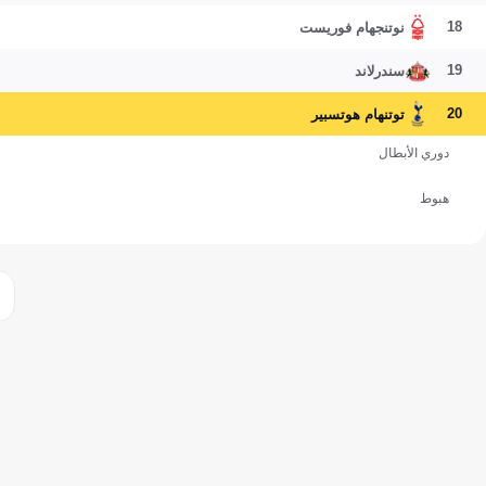
18
نوتنجهام فوريست
19
سندرلاند
20
توتنهام هوتسبير
دوري الأبطال
هبوط