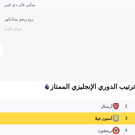
ميكي فان دي فين
رودريجو بينتانكور
جواو بالينيا
ترتيب الدوري الإنجليزي الممتاز
2
آرسنال
3
أستون فيلا
4
برينتفورد