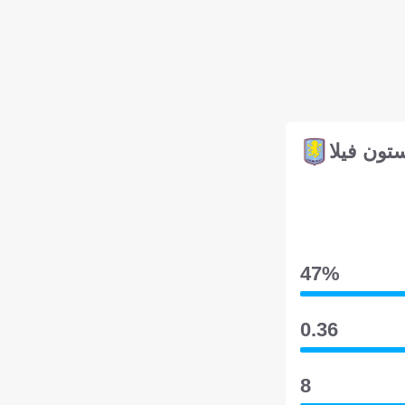
تون فيلا
47‎%‎
0.36
8