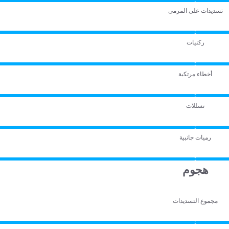
تسديدات على المرمى
ركنيات
أخطاء مرتكبة
تسللات
رميات جانبية
هجوم
مجموع التسديدات