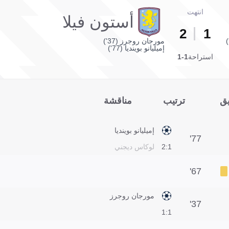
انتهت
أستون فيلا
2
1
مورجان روجرز (37')
إميليانو بوينديا (77')
استراحة
1-1
يق
ترتيب
مناقشة
إميليانو بوينديا
77'
1:2
لوكاس ديجني
67'
مورجان روجرز
37'
1:1