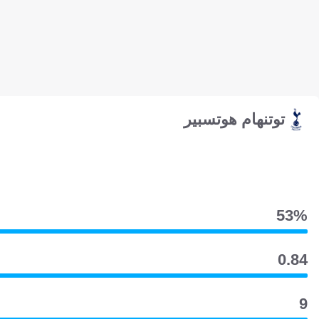
توتنهام هوتسبير
53‎%‎
0.84
9