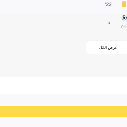
22'
5'
1:0
عرض الكل