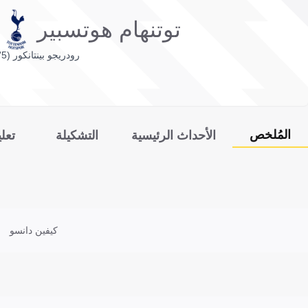
توتنهام هوتسبير
رودريجو بينتانكور (5')
المُلخص
الأحداث الرئيسية
التشكيلة
تعل
كيفين دانسو