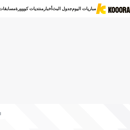
مباريات اليوم
جدول البث
أخبار
منتديات كووورة
مسابقات
ا