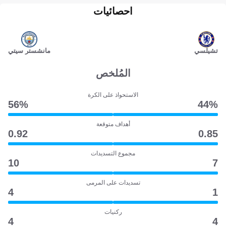
احصائيات
تشيلسي
مانشستر سيتي
المُلخص
الاستحواذ على الكرة
56‎%‎
44‎%‎
أهداف متوقعة
0.92
0.85
مجموع التسديدات
10
7
تسديدات على المرمى
4
1
ركنيات
4
4