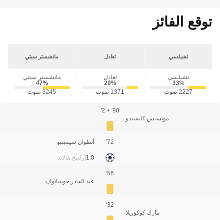
توقع الفائز
تشيلسي
تعادل
مانشستر سيتي
تشيلسي
تعادل
مانشستر سيتي
47‎%‎
20‎%‎
33‎%‎
2227 صوت
1371 صوت
3245 صوت
90' + 2'
مويسيس كايسيدو
72'
أنطوان سيمينيو
0:1
إرلينج هالاند
56'
عبد القادر خوسانوف
32'
مارك كوكوريلا