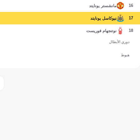
16
مانشستر يونايتد
17
نيوكاسل يونايتد
18
نوتنجهام فوريست
دوري الأبطال
هبوط