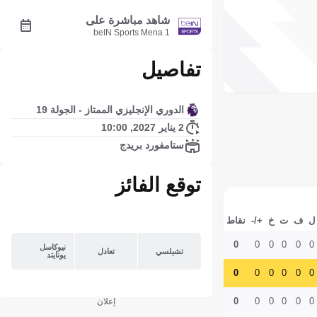
شاهد مباشرة على
beIN Sports Mena 1
تفاصيل
الدوري الإنجليزي الممتاز - الجولة 19
2 يناير 2027, 10:00
ستامفورد بريدج
توقع الفائز
ل
ف
ت
خ
+/-
نقاط
0
0
0
0
0
0
نيوكاسل
تشيلسي
تعادل
يونايتد
0
0
0
0
0
0
0
0
0
0
0
0
إعلان