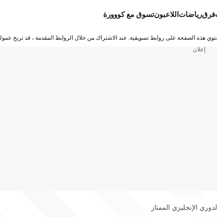
فرق
رياضات
اللاعبون
تسوق مع كووورة
توي هذه الصفحة على روابط تسويقية. عند الاشتراك من خلال الروابط المقدمة ، قد نربح عمولة
إعلان
لدوري الإنجليزي الممتاز