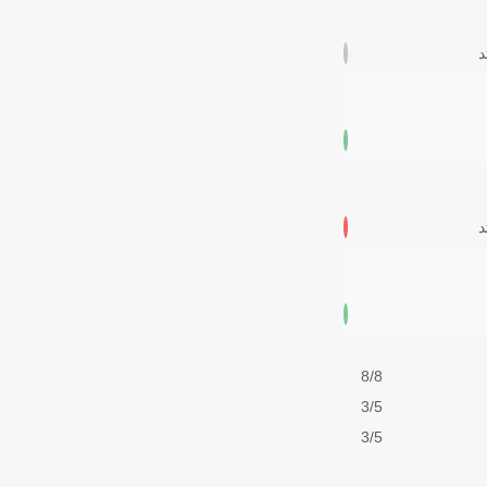
د
د
8/8
3/5
3/5