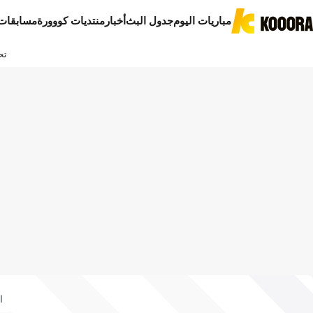
مباريات اليوم
جدول البث
أخبار
منتديات كووورة
مسابقات
تح
ا