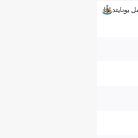
ل يونايتد