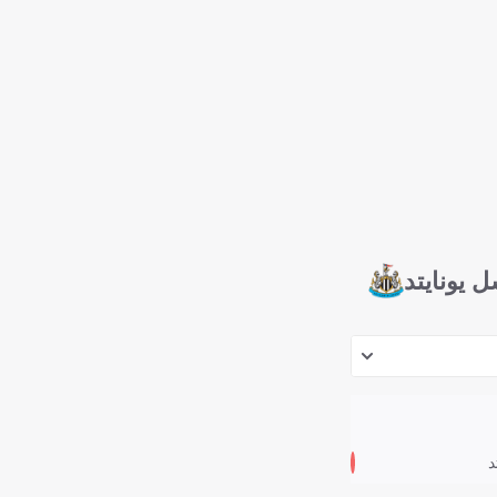
ل يونايتد
د