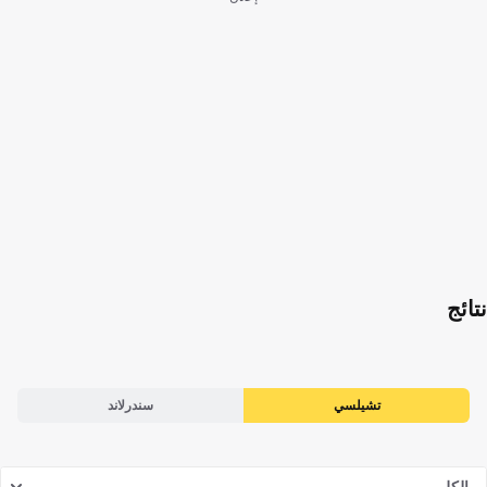
نتائج
تشيلسي
سندرلاند