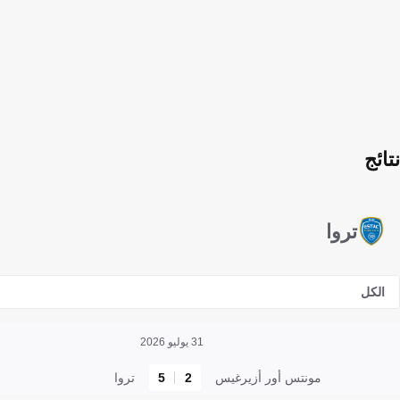
نتائج
تروا
الكل
31 يوليو 2026
مونتس أور أزيرغيس
2
5
تروا