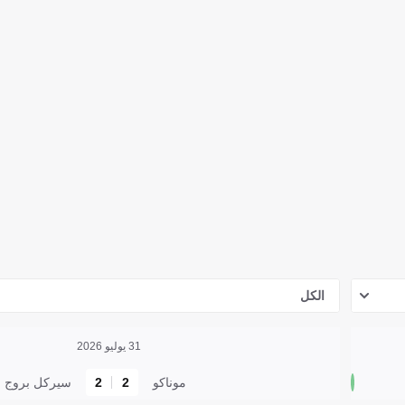
الكل
31 يوليو 2026
موناكو
2
2
سيركل بروج