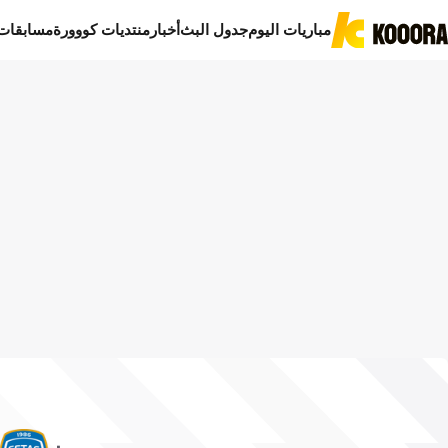
مباريات اليوم
جدول البث
أخبار
منتديات كووورة
مسابقات