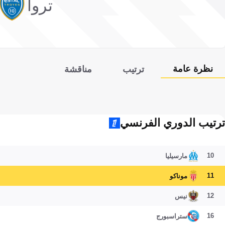
تروا
نظرة عامة
ترتيب
مناقشة
ترتيب الدوري الفرنسي
10
مارسيليا
11
موناكو
12
نيس
16
ستراسبورج