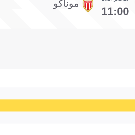
موناكو
11:00