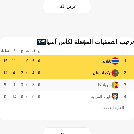
عرض الكل
ترتيب التصفيات المؤهلة لكأس آسيا
ل
ف
ت
خ
+/-
نقاط
15
+11
1
0
5
6
1
تايلاند
12
+4
2
0
4
6
2
تركمانستان
9
-1
3
0
3
6
3
سريلانكا
0
-14
6
0
0
6
4
تايبيه الصينية
الجولة القادمة