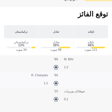
توقع الفائز
تايلاند
تعادل
تركمانستان
تايلاند
تعادل
تركمانستان
13‎%‎
39‎%‎
48‎%‎
121 صوت
98 صوت
34 صوت
89'
M. Bihr
2:1
R. Charyyev
60'
1:1
سوفانان بوريرات
15'
1:0