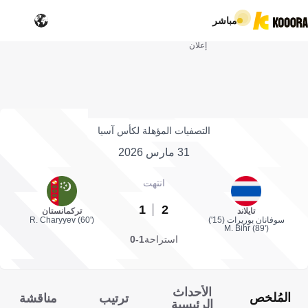
مباشر
إعلان
التصفيات المؤهلة لكأس آسيا
31 مارس 2026
انتهت
1
2
تايلاند
تركمانستان
سوفانان بوريرات (15')
R. Charyyev (60')
M. Bihr (89')
استراحة
1-0
الأحداث
المُلخص
ترتيب
مناقشة
الرئيسية