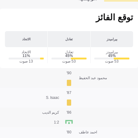
توقع الفائز
بيراميدز
تعادل
الاتحاد
بيراميدز
تعادل
الاتحاد
11‎%‎
45‎%‎
45‎%‎
53 صوت
53 صوت
13 صوت
90'
محمود عبد الحفيظ
87'
S. Isaac
86'
كريم الديب
2:1
احمد عاطف
80'