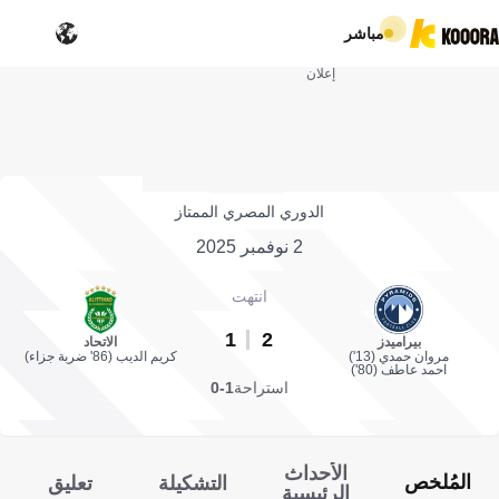
مباشر
إعلان
الدوري المصري الممتاز
2 نوفمبر 2025
انتهت
1
2
بيراميدز
الاتحاد
مروان حمدي (13')
كريم الديب (86' ضربة جزاء)
احمد عاطف (80')
استراحة
1-0
الأحداث
المُلخص
التشكيلة
تعليق
الرئيسية