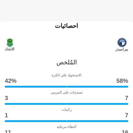
احصائيات
بيراميدز
الاتحاد
المُلخص
الاستحواذ على الكرة
42‎%‎
58‎%‎
تسديدات على المرمى
3
7
ركنيات
1
7
أخطاء مرتكبة
11
16