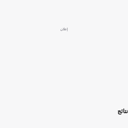
إعلان
نتائج