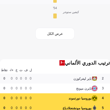
54'
كيفين ستوجر
عرض الكل
ترتيب الدوري الألماني
ل
ف
ت
خ
+/-
نقاط
0
0
0
0
0
0
2
باير ليفركوزن
0
0
0
0
0
0
3
بايرن ميونخ
0
0
0
0
0
0
4
بوروسيا دورتموند
0
0
0
0
0
0
5
بوروسيا مونشنجلادباخ