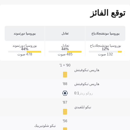
توقع الفائز
بوروسيا مونشنجلادباخ
تعادل
بوروسيا دورتموند
بوروسيا مونشنجلادباخ
تعادل
بوروسيا دورتموند
44‎%‎
44‎%‎
12‎%‎
132 صوت
485 صوت
478 صوت
90' + 1'
هاريس تبكوفيتش
هاريس تبكوفيتش
88'
روكو ريتز
1:0
87'
نيكو ايلفيدي
56'
نيكو شلوتيربيك