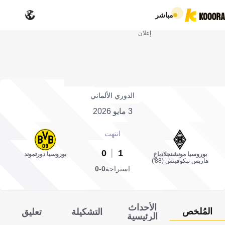
مباشر
إعلان
الدوري الألماني
3 مايو 2026
انتهت
0
1
بوروسيا مونشنجلادباخ
بوروسيا دورتموند
هاريس تبكوفيتش (88')
استراحة
0-0
الأحداث
المُلخص
التشكيلة
تعليق
الرئيسية